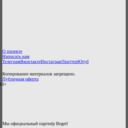
О проекте
Написать нам
Телеграм
Вконтакте
Инстаграм
Твиттер
Ютуб
Копирование материалов запрещено.
Публичная оферта
16+
Мы официальный партнёр Beget!