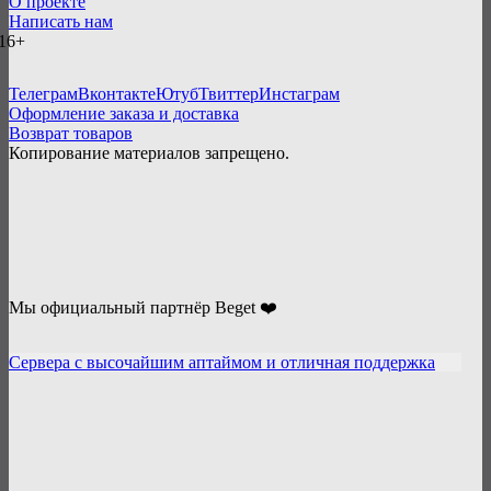
О проекте
Написать нам
16+
Телеграм
Вконтакте
Ютуб
Твиттер
Инстаграм
Оформление заказа и доставка
Возврат товаров
Копирование материалов запрещено.
Мы официальный партнёр Beget ❤️
Сервера с высочайшим аптаймом и отличная поддержка