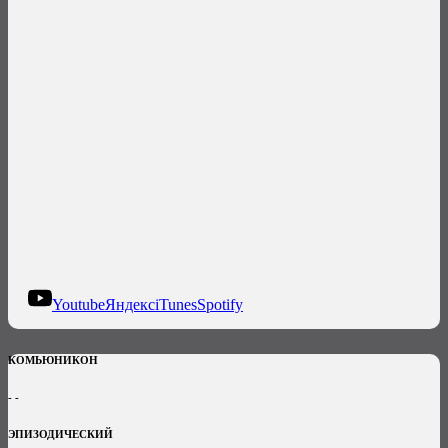
Next Episode
Youtube
Яндекс
iTunes
Spotify
КОМЬЮНИКОН
- -
ЭПИЗОДИЧЕСКИЙ