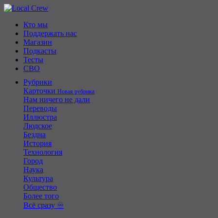
Кто мы
Поддержать нас
Магазин
Подкасты
Тесты
СВО
Рубрики
Карточки
Новая рубрика
Нам ничего не дали
Переводы
Иллюстра
Людское
Бездна
История
Технология
Город
Наука
Культура
Общество
Более того
Всё сразу ♾️