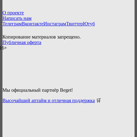
О проекте
Написать нам
Телеграм
Вконтакте
Инстаграм
Твиттер
Ютуб
Копирование материалов запрещено.
Публичная оферта
16+
Мы официальный партнёр Beget!
Высочайший аптайм и отличная поддержка
🛒