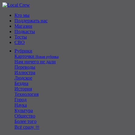
Кто мы
Поддержать нас
Магазин
Подкасты
Тесты
СВО
Рубрики
Карточки
Новая рубрика
Нам ничего не дали
Переводы
Иллюстра
Людское
Бездна
История
Технология
Город
Наука
Культура
Общество
Более того
Всё сразу ♾️