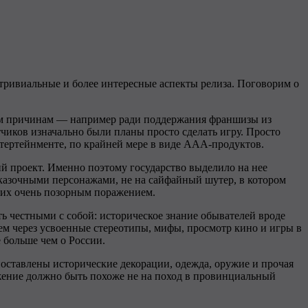
ее тривиальные и более интересные аспекты релиза. Поговорим о
вным причинам — например ради поддержания франшизы из
отчиков изначально были планы просто сделать игру. Просто
энтертейнменте, по крайней мере в виде AAA-продуктов.
кий проект. Именно поэтому государство выделило на нее
сказочными персонажами, не на сайфайный шутер, в котором
и их очень позорным поражением.
ь честными с собой: историческое знание обывателей вроде
 нем через усвоенные стереотипы, мифы, просмотр кино и игры в
 больше чем о России.
оставлены исторические декорации, одежда, оружие и прочая
жение должно быть похоже не на поход в провинциальный