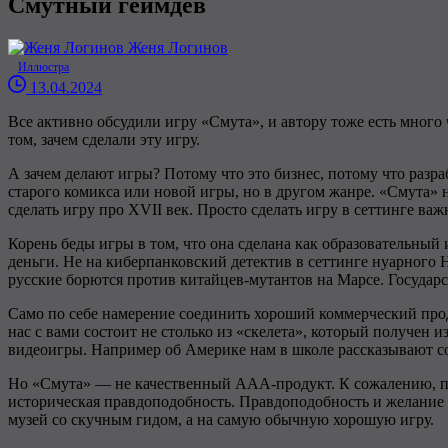
Смутный геймдев
Женя Логинов
Иллюстра
13.04.2024
Все активно обсудили игру «Смута», и автору тоже есть много 
том, зачем сделали эту игру.
А зачем делают игры? Потому что это бизнес, потому что ра
старого комикса или новой игры, но в другом жанре. «Смута» н
сделать игру про XVII век. Просто сделать игру в сеттинге в
Корень беды игры в том, что она сделана как образовательный 
деньги. Не на киберпанковский детектив в сеттинге нуарного 
русские борются против китайцев-мутантов на Марсе. Государ
Само по себе намерение соединить хороший коммерческий прод
нас с вами состоит не столько из «скелета», который получен 
видеоигры. Например об Америке нам в школе рассказывают со
Но «Смута» — не качественный ААА-продукт. К сожалению, пол
историческая правдоподобность. Правдоподобность и желание 
музей со скучным гидом, а на самую обычную хорошую игру.