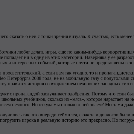
чего сказать о ней с точки зрения визуала. К счастью, есть мен
зработчики любят делать игры, еще по каким-нибудь корпорати
е попадает ни в одну из этих категорий. Наверняка у ее разраб
ажных и интересных событий, которые почти не представлены в 
и просветительский, а если вам так угодно, то и пропагандистс
Нео-Петербурга 2088 года, не на мобильную гачу с полуголыми 
ству нравится история со вторжением нехороших западных сил 
укт с пропагандой заслуживает одобрения. Потому что если быт
из школьных учебников, сколько из «мяса», которое нарастает на
всем немного. Но откуда мы столько о ней знаем? Местами даже
училось так, что впереди геймплея, сюжета и диалогов были п
погрузить игрока в реальную историю это прекрасно. Но погру