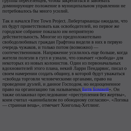
группы переселенцев, чтобы закрепиться и завоевать
доминирующее положение в муниципальном управлении не
потребовалось бы много усилий.
Так и начался Free Town Project. Либертарианцы ожидали, что
их будут приветствовать как освободителей, но первое же
городское собрание показало им неприятную
действительность. Многие из предположительно
свободолюбивых граждан Графтона видели в них в первую
очередь чужаков, и только потом (возможно) —
соотечественников. Напряжение усилилось еще больше, когда
жители полезли в гугл и узнали, что означает «свобода» для
некоторых из новых колонистов. Один из первоначальных
вдохновителей этого плана, некий Ларри Пендарвис, писал о
своем намерении создать общину, в которой будут уважаться
«свобода торговли человеческими органами, право на
проведение дуэлей, и данное Господом, но недооцененное
право на организацию так называемых
Битв Бомжей
». Он
также оплакивал преследование «преступления без жертвы»,
коим считал «каннибализм по обоюдному согласию». «Логика
— странная вещь», отмечает Хонгольц-Хетлинг.