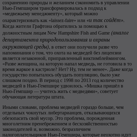
сохранению природы и желанием сэкономить в управлении
Нью-Гемпширом трансформировалась в подход к
«медвежьему менеджменту», который можно
«и так сойдёт»
охарактеризовать как «laissez-faire» или
.
Когда жители Графтона обратились за помощью к
(аналог
должностным лицам New Hampshire Fish and Game
департамента природопользования и охраны
окружающей среды)
, в ответ они получили разве что
напоминания о том, что охота на медведей без лицензии
является незаконной, приправленный виктимблеймингом.
«Разве женщина, на которую напал медведь, не готовила в то
время жаркое в кастрюле? Нет? Ну, тем не менее». Даже когда
государство попыталось обуздать популяцию, было уже
слишком поздно. В период с 1998 по 2013 год количество
медведей в Нью-Гемпшире удвоилось. «Мишка пришёл в
Нью-Гемпшир — учитесь жить с медведями», советует
обучающая литература штата.
Иными словами, проблема медведей гораздо больше, чем
отдельных чокнутых либертарианцев, отказывающихся
обезопасить свой мусор. Это проблема, порожденная
многолетним пренебрежением и бесхозяйственностью
законодателей и, возможно, безразличием
налогоплательщиков Нью-Гемпшира, которые неохотно идут