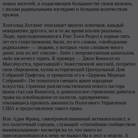
новых жителей, в подавляющем большинстве своем мужчин,
с весьма радикальными взглядами и большим количеством
оружия.
Хонгольц-Хетлинг описывает многих новичков, каждый
невероятнее другого, но в то же время вполне реальных.
Люди, присоединившиеся к Free Town Project в первые пять
лет его существования, были, по его словам, «свободными
радикалами» — людьми, у которых «или слишком много
денег, или их нет совсем». Либо с непромотанным капиталом,
либо им нечего терять. К примеру — Джон Коннелл из
Массачусетса, приехавший с божественной миссией, потратил
свои сбережения, купив исторический Центральный Дом
Собраний Графтона, и превратив его в «Церковь Мирных
Собраний». Он попытался смешать яркие народные
искусства, странные разглагольствования нового пастора
(коим стал сам Коннелл), и донкихотское стремление добиться
права на освобождение от налогов, одновременно
отказавшись признать законность Налогового Управления
США в предоставлении такого права.
Или Адам Франц, самопровозглашенный антикапиталист, и
его палаточный городок, служащий «стихийным сообществом
выживальщиков» несмотря на то, что никто из
присоединившихся к нему не выжил бы в лесу и недели. А