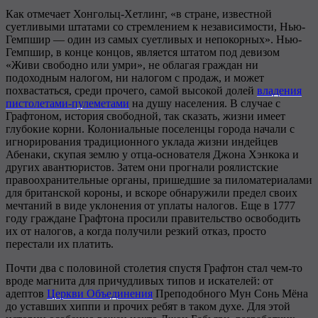
Как отмечает Хонгольц-Хетлинг, «в стране, известной
суетливыми штатами со стремлением к независимости, Нью-
Гемпшир — один из самых суетливых и непокорных». Нью-
Гемпшир, в конце концов, является штатом под девизом
«Живи свободно или умри», не облагая граждан ни
подоходным налогом, ни налогом с продаж, и может
похвастаться, среди прочего, самой высокой долей
владения
пистолетами-пулеметами
на душу населения. В случае с
Графтоном, история свободной, так сказать, жизни имеет
глубокие корни. Колониальные поселенцы города начали с
игнорирования традиционного уклада жизни индейцев
Абенаки, скупая землю у отца-основателя Джона Хэнкока и
других авантюристов. Затем они прогнали роялистские
правоохранительные органы, пришедшие за пиломатериалами
для британской короны, и вскоре обнаружили предел своих
мечтаний в виде уклонения от уплаты налогов. Еще в 1777
году граждане Графтона просили правительство освободить
их от налогов, а когда получили резкий отказ, просто
перестали их платить.
Почти два с половиной столетия спустя Графтон стал чем-то
вроде магнита для причудливых типов и искателей: от
адептов
Церкви Объединения
Преподобного Мун Сонь Мёна
до уставших хиппи и прочих ребят в таком духе. Для этой