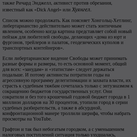
также Ричард Энджелл, активист против обрезания,
Хуянгел
известный как «Dick Angel» или
.
Список можно продолжать. Как поясняет Хонгольц-Хетлинг,
либертарианство действительно может стать зонтичным
явлением, особенно когда картина представляет собой новый
пейзаж для любителей свободы, делающих «дома из юрт и
фургонов, трейлеров и палаток, геодезических куполов и
транспортных контейнеров».
Если либертарианское видение Свободы может принимать
разные формы и размеры, то есть основной момент, общий
для всех: «занудам» и «этатистам» следует держаться
подальше. И потому активисты потратили годы на
агрессивную программу делегитимации и захвата власти, их
страсть к судебным тяжбам сочеталась только с энтузиазмом к
сокращению бюджетов государственных услуг. Они
сократили и без того крошечный годовой бюджет города в 1
миллион долларов на 30 процентов, утопили город в серии
судебных разбирательств, а также в абсурдной,
конфронтационной манере троллили шерифа, чтобы набрать
просмотры на YouTube.
Графтон и так был небогатым городком, а с уменьшением
налоговых поступлений ситуация только ухудшалась,