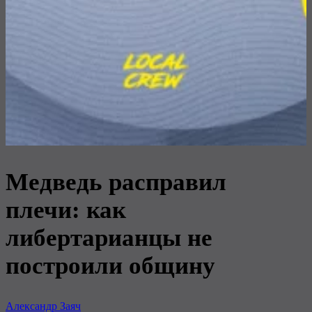
Медведь расправил
плечи: как
либертарианцы не
построили общину
Александр Заяч