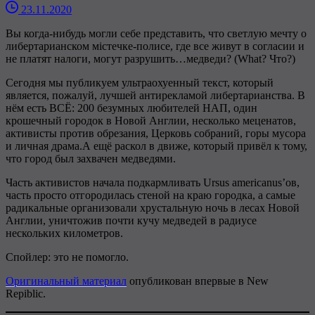
23.11.2020
Вы когда-нибудь могли себе представить, что светлую мечту о
либертарианском мiстечке-полисе, где все живут в согласии и
не платят налоги, могут разрушить…медведи? (What? Что?)
Сегодня мы публикуем ультраохуенный текст, который
является, пожалуй, лучшей антирекламой либертарианства. В
нём есть ВСЁ: 200 безумных любителей НАП, один
крошечный городок в Новой Англии, несколько меценатов,
активисты против обрезания, Церковь собраний, горы мусора
и личная драма.А ещё раскол в движе, который привёл к тому,
что город был захвачен медведями.
Часть активистов начала подкармливать Ursus americanus’ов,
часть просто отгородилась стеной на краю городка, а самые
радикальные организовали хрустальную ночь в лесах Новой
Англии, уничтожив почти кучу медведей в радиусе
нескольких километров.
Спойлер: это не помогло.
Оригинальный материал
опубликован впервые в New
Repiblic.