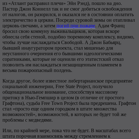
из «Атлант расправил плечи» Эйн Рэнд), пошло на дно.
Пастор Джон Коннелл так и не смог добиться освобождения
от налогов, он разорился, и оказался не в состоянии оплатить
электричество в церкви. Посреди суровой зимы он отапливал
церковь свечами, а затем
погиб при пожаре
. Адам Франц
бросил свою коммуну выживальщиков, которая вскоре
обнесла себя стеной, подобно тюремному комплексу, видимо,
чтобы лучше наслаждаться Свободой. А Джон Бабьярц,
бывший инаугуратором проекта, стал мишенью для
неустанного очернения его бывшими идеологическими
соратниками, которые не оценили его этатистский отказ
позволить им наслаждаться незащищенным пламенем в
весьма пожароопасный полдень.
Когда другое, более известное либертарианское предприятие
социальной инженерии, Free State Project, получило
общенациональное внимание, способствуя массовому
притоку в Нью-Гемпшир в целом (в отличие от простого
Графтона), судьба Free Town Project была предрешена. Графтон
стал «просто еще одним городком в штате множества
возможностей», возможностей, в которых не будет той же
проблемы с медведями.
Или, по крайней мере, пока что не будет. В масштабах всего
штата порочная взаимосвязь между стремлением к