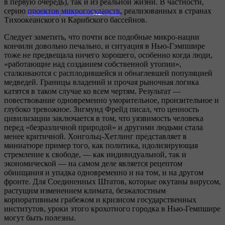
в первую очередь), так и из реальной жизни. В частности,
серию
проектов
микрогосударств
, реализованных в странах
Тихоокеанского и Карибского бассейнов.
Следует заметить, что почти все подобные микро-нации
кончили довольно печально, и ситуация в Нью-Гэмпшире
тоже не предвещала ничего хорошего, особенно когда люди,
«работающие над созданием собственной утопии»,
сталкиваются с расплодившейся и обнаглевшей популяцией
медведей. Границы владений и прочая рыночная логика
катятся в таком случае ко всем чертям. Результат —
повествование одновременно уморительное, пронзительное и
глубоко тревожное. Зигмунд Фрейд писал, что ценность
цивилизации заключается в том, что уязвимость человека
перед «безразличной природой» и другими людьми стала
менее критичной. Хонгольц-Хетлинг представляет в
миниатюре пример того, как политика, идолизирующая
стремление к свободе, — как индивидуальной, так и
экономической — на самом деле является рецептом
обнищания и упадка одновременно и на том, и на другом
фронте. Для Соединенных Штатов, которые окутаны вирусом,
растущим изменением климата, безжалостным
корпоративным грабежом и кризисом государственных
институтов, уроки этого крохотного городка в Нью-Гемпшире
могут быть полезны.