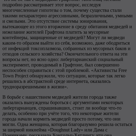
подробно рассматривает этот вопрос, исследуя
многочисленные гипотезы о том, почему существа стали
такими нехарактерно агрессивными, безразличными, умными
и смелыми. Это отсутствие системы зонирования,
вытекающее из этого вторжение в среду обитания медведей и
нежелание жителей Графтона платить за мусорные
контейнеры, защищенные от медведей? Могут ли медведи
каким-то образом выйти из себя, возможно, даже ободриться
от инфекций токсоплазмоза, собранных из мусорных баков и
отходов сельского хозяйства? Окончательного ответа на эти
вопросы нет, но ясно одно: либертарианский социальный
эксперимент, проводимый в Графтоне, был совершенно
неспособен справиться с этой проблемой. «Активисты Free
Town Project обнаружили, что ситуации, которые так легко
решались в абстрактной среде интернета, оказались
трудноразрешимыми в жизни».
В борьбе с нашествием медведей жители города также
оказались вынуждены бороться с аргументами некоторых
либертарианцев, спрашивавших, стоит ли вообще что-то
делать, особенно при учёте того, что некоторые жители
города начали кормить медведей просто потому, что они
могли. Одна женщина, которая благоразумно решила остаться
за ширмой никнейма «Doughnut Lady» или Дама с
Пончиками, рассказала Хонгольц-Хетлингу, что она