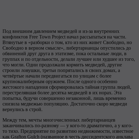
Под внешним давлением медведей и из-за внутренних
конфликтов Free Town Project начал рассыпаться на части.
Втянутые в «разборки о том, кто из них живет Свободно, но
Свободно в верном смысле», либертарианцы опустились до
обвинений друг друга в этатизме, пока остальные люди, в
группах и по отдельности, делали лучшее или худшее из того,
что могли. Одни продолжали кормить медведей, другие
строили ловушки, третьи попрятались в своих домах, а
четвёртые начали передвигаться по улицам с более
крупнокалиберным оружием. После одного особенно
жестокого нападения сформировалась тайная группа людей,
перестрелявшая более десятка медведей в их норах. Эта
попытка, будучи совершенно незаконной, лишь временно
снизила медвежью популяцию. Достаточно скоро медведи
вернулись в строй.
Между тем, мечты многочисленных либертарианцев
заканчивались по-разному — у кого-то драматично, а у кого-
то тихо. Предприятие по развитию недвижимости, известное
как Grafton Gulch (названное в честь диссидентского анклава