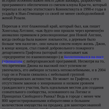
истории особенно важен некто Джон Бабьярц, разработчик
программного обеспечения со смехом клоуна Красти, который
переехал из жутко этатистского Коннектикута в 1990-е годы в
усадьбу в Нью-Гемпшире со своей не менее свободолюбивой
женой Розали.
Переехав в этот блаженный край, который был, как пишет
Хонгольц-Хетлинг, «как будто они прошли через временнýю
аномалию прямиком в революционные дни Новой Англии,
когда свобода была важнее лояльности, а деревьев было
больше чем налогов», они начали совсем новую жизнь. Джон,
в конце концов, стал главой добровольного пожарного
департамента Графтона (который он описывает как
«предприятие по взаимопомощи») и
баллотировался на пост
губернатора
с либертарианской программой. Несмотря на то,
что претензии Джона на высокий пост успехом не
увенчались, его амбиции остались непоколебимыми, и в 2004
году он и Розали связались с небольшой группой
либертарианских активистов. Не может ли Графтон, с его
отсутствием законов о зонировании и низким уровнем
гражданского участия, быть идеальным местом для создания
сознательного сообщества, основанного на Логике и
Принципах Свободного Рынка? Ведь в городе с менее чем
800 зарегистрированными избирателями и большим
количеством имущества на продажу, для заинтересованной