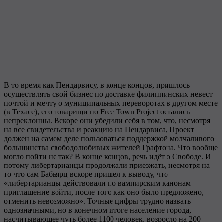
В то время как Пендарвису, в конце концов, пришлось
осуществлять свой бизнес по доставке филиппинских невест
почтой и мечту о муниципальных переворотах в другом месте
(в Техасе), его товарищи по Free Town Project остались
непреклонны. Вскоре они убедили себя в том, что, несмотря
на все свидетельства и реакцию на Пендарвиса, Проект
должен на самом деле пользоваться поддержкой молчаливого
большинства свободолюбивых жителей Графтона. Что вообще
могло пойти не так? В конце концов, речь идёт о Свободе. И
потому либертарианцы продолжали приезжать, несмотря на
то что сам Бабьярц вскоре пришел к выводу, что
«либертарианцы действовали по вампирским канонам —
приглашение войти, после того как оно было предложено,
отменить невозможно». Точные цифры трудно назвать
однозначными, но в конечном итоге население города,
насчитывающее чуть более 1100 человек, возросло на 200