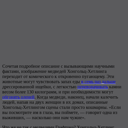
Сочетая подробное описание с вызывающими научными
фактами, изображение медведей Хонгольц-Хетлинга
переходит от комического к откровенно пугающему. Эти
животные могут чувствовать запах еды
в семь раз дальше
дрессированной ищейки, с легкостью
переворачивать
камни
весом более 130 килограмм, и при необходимости могут
обгонять оленей
. Когда медведи, наконец, начали калечить
людей, напав на двух женщин в их домах, описанные
Хонгольц-Хетлингом сцены стали просто кошмарны. «Если
вы посмотрите им в глаза, вы поймете, — говорит одна из
выживших, — насколько они нам чужие».
Что же не так с медведями Графтона? Хонгольц-Хетлинг