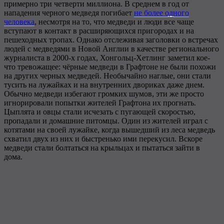
примерно три четверти миллиона. В среднем в год от
нападения черного медведя погибает
не более одного
человека
, несмотря на то, что медведи и люди все чаще
вступают в контакт в расширяющихся пригородах и на
пешеходных тропах. Однако отслеживая заголовки о встречах
людей с медведями в Новой Англии в качестве регионального
журналиста в 2000-х годах, Хонгольц-Хетлинг заметил кое-
что тревожащее: чёрные медведи в Графтоне не были похожи
на других черных медведей. Необычайно наглые, они стали
тусить на лужайках и на внутренних двориках даже днем.
Обычно медведи избегают громких шумов, эти же просто
игнорировали попытки жителей Графтона их прогнать.
Цыплята и овцы стали исчезать с пугающей скоростью,
пропадали и домашние питомцы. Один из жителей играл с
котятами на своей лужайке, когда вышедший из леса медведь
схватил двух из них и быстренько ими перекусил. Вскоре
медведи стали болтаться на крыльцах и пытаться зайти в
дома.