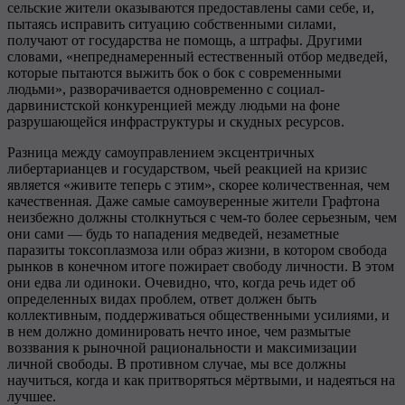
сельские жители оказываются предоставлены сами себе, и,
пытаясь исправить ситуацию собственными силами,
получают от государства не помощь, а штрафы. Другими
словами, «непреднамеренный естественный отбор медведей,
которые пытаются выжить бок о бок с современными
людьми», разворачивается одновременно с социал-
дарвинистской конкуренцией между людьми на фоне
разрушающейся инфраструктуры и скудных ресурсов.
Разница между самоуправлением эксцентричных
либертарианцев и государством, чьей реакцией на кризис
является «живите теперь с этим», скорее количественная, чем
качественная. Даже самые самоуверенные жители Графтона
неизбежно должны столкнуться с чем-то более серьезным, чем
они сами — будь то нападения медведей, незаметные
паразиты токсоплазмоза или образ жизни, в котором свобода
рынков в конечном итоге пожирает свободу личности. В этом
они едва ли одиноки. Очевидно, что, когда речь идет об
определенных видах проблем, ответ должен быть
коллективным, поддерживаться общественными усилиями, и
в нем должно доминировать нечто иное, чем размытые
воззвания к рыночной рациональности и максимизации
личной свободы. В противном случае, мы все должны
научиться, когда и как притворяться мёртвыми, и надеяться на
лучшее.