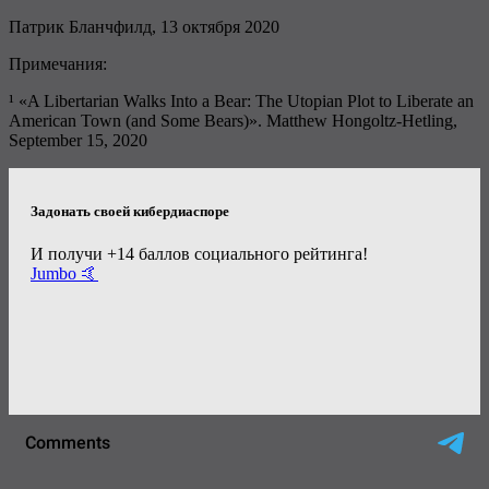
Патрик Бланчфилд, 13 октября 2020
Примечания:
¹ «A Libertarian Walks Into a Bear: The Utopian Plot to Liberate an
American Town (and Some Bears)». Matthew Hongoltz-Hetling,
September 15, 2020
Задонать своей кибердиаспоре
И получи +14 баллов социального рейтинга!
Jumbo 🤙