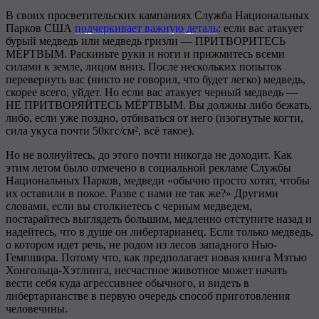
В своих просветительских кампаниях Служба Национальных
Парков США
подчеркивает важную деталь
: если вас атакует
бурый медведь или медведь гризли — ПРИТВОРИТЕСЬ
МЁРТВЫМ. Раскиньте руки и ноги и прижмитесь всеми
силами к земле, лицом вниз. После нескольких попыток
перевернуть вас (никто не говорил, что будет легко) медведь,
скорее всего, уйдет. Но если вас атакует черный медведь —
НЕ ПРИТВОРЯЙТЕСЬ МЁРТВЫМ. Вы должны либо бежать,
либо, если уже поздно, отбиваться от него (изогнутые когти,
сила укуса почти 50кгс/см², всё такое).
Но не волнуйтесь, до этого почти никогда не доходит. Как
этим летом было отмечено в социальной рекламе Службы
Национальных Парков, медведи «обычно просто хотят, чтобы
их оставили в покое. Разве с нами не так же?» Другими
словами, если вы столкнетесь с черным медведем,
постарайтесь выглядеть большим, медленно отступите назад и
надейтесь, что в душе он либертарианец. Если только медведь,
о котором идет речь, не родом из лесов западного Нью-
Гемпшира. Потому что, как предполагает новая книга Мэтью
Хонгольца-Хэтлинга, несчастное животное может начать
вести себя куда агрессивнее обычного, и видеть в
либертарианстве в первую очередь способ приготовления
человечины.