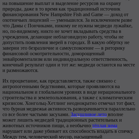
на повышение выплат и выделение ресурсов на охрану
природы, даже в то время как традиционный источник
финансирования New Hampshire Fish and Game — доход от
охотничьих лицензий — уменьшился. За исключением разве
что Дамы с Пончиками, никому не нужны медведи лужайке,
но, по-видимому, никто не хочет вкладывать средства в
учреждения, делающие неблаговидную работу, чтобы не
допустить появления зверей в городах. В какую обёртку не
заверни это безразличие и самоуспокоение — в риторику
финансовой осмотрительности, доморощенный
энвайроментализм или индивидуальную ответственность,
конечный результат один и тот же: медведи остаются на месте
и размножаются.
Их процветание, как представляется, также связано с
антропогенными бедствиями, которые проявляются на
национальном и глобальном уровнях в виде нерационального
строительства и землепользования, а также с климатическим
кризисом. Хонгольц-Хетлинг неоднократно отмечал тот факт,
что бурная медвежья активность разворачивается параллельно
со все более частыми засухами.
Засушливое лето
вполне
может лишить медведей традиционных растительных и
животных источников пищи, а необычно
тёплая зима
нарушает или даже убивает их способность впадать в спячку.
Между тем, человеческий мусор, насыщенный