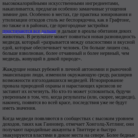
высококалорийными искусственными ингредиентами,
накапливается, предлагая особенно заманчивые угощения
зимние дни. Особенно в местах, где практика зонирования и
утилизации отходов столь же беспорядочна, как в Графтоне,
но также и в районах, где пригородные застройки
простираются все дальше
и дальше в ареалы обитания диких
животных. В результате может появиться новая разновидность
медведя, который «разрывается между опасностями и вкусной
едой, которые обеспечивает человек. Он больше лишен сна,
больше взволнован, более отчаянный и более нервный, чем
медведь, живущий в дикой природе».
Жаждущие новых рубежей в личной автономии и рыночной
эмансипации люди, изменили окружающую среду, расширив
возможности изголодавшихся медведей. Игнорирование
провала природной охраны и нарастающих кризисов не
заставит их исчезнуть. Но кто-то может успокоиться, будучи
уверенным в том, что, когда результаты (или, скорее, медведи),
наконец, появятся во всей красе, последствия уже не будут
иметь значения.
Когда медведи появляются в сообществах с высоким уровнем
доходов, таких как Ганновер, отмечает Хонголц-Хетлинг, они
получают пародийные аккаунты в Твиттере и быстро
эвакуируются властями в дикие места на севере. Более бедные