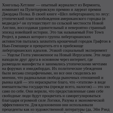
Хонгольц-Хетлинг — опытный журналист из Вермонта,
номинант на Пулитцеровскую премию и лауреат премии
Джорджа Полка. В своей книге «Шел либертарианец по лесу:
утопический план освобождения американского городка (и
медведи)»¹ он путешествует по сельской местности Новой
Англии, воссоздавая удивительный и невероятно странный
эпизод новейшей истории. Это так называемый Free Town
Project, в рамках которого группа либертарианских
активистов пыталась захватить крошечный городок Графтон в
Нью-Гемпшире и превратить его в прибежище
либертарианских идеалов. Этакий социальный эксперимент
— Ущелье Голта умноженное на Новый Иерусалим. Эти люди
находили друг друга в основном через интернет, где
размещали манифесты и занимались утопическими мечтами
на форумах и имиджбордах. Их политические убеждения
были весьма специфичными, но все они сходились во
мнении, что радикальная свобода рыночных отношений и
рынка идей — это нераскрытое благо, что «этатизм» в виде
вмешательства государства (прежде всего, налогов) — это зло
само по себе. Они верили, что предоставленные сами себе
свободные люди будут процветать и саморегулироваться
благодаря огромной силе Логики, Разума и экономической
эффективности. Для вдохновения они использовали
прецеденты как из художественной литературы (да, Эйн Рэнд