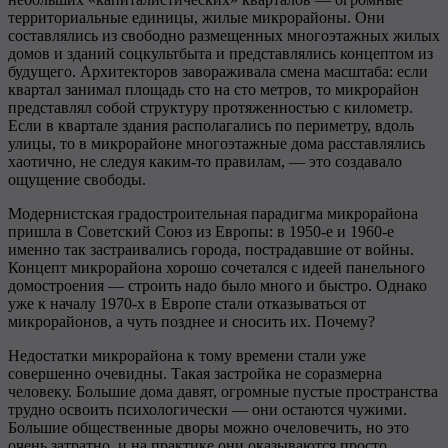
территориальные единицы, жилые микрорайоны. Они
составлялись из свободно размещенных многоэтажных жилых
домов и зданий соцкультбыта и представлялись концептом из
будущего. Архитекторов завораживала смена масштаба: если
квартал занимал площадь сто на сто метров, то микрорайон
представлял собой структуру протяженностью с километр.
Если в квартале здания располагались по периметру, вдоль
улицы, то в микрорайоне многоэтажные дома расставлялись
хаотично, не следуя каким-то правилам, — это создавало
ощущение свободы.
Модернистская градостроительная парадигма микрорайона
пришла в Советский Союз из Европы: в 1950-е и 1960-е
именно так застраивались города, пострадавшие от войны.
Концепт микрорайона хорошо сочетался с идеей панельного
домостроения — строить надо было много и быстро. Однако
уже к началу 1970-х в Европе стали отказываться от
микрорайонов, а чуть позднее и сносить их. Почему?
Недостатки микрорайона к тому времени стали уже
совершенно очевидны. Такая застройка не соразмерна
человеку. Большие дома давят, огромные пустые пространства
трудно освоить психологически — они остаются чужими.
Большие общественные дворы можно очеловечить, но это
очень затратно, и на практике они оказываются просто