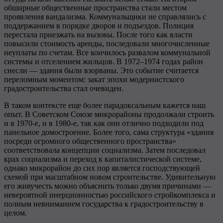
обширные общественные пространства стали местом
проявления вандализма. Коммунальщики не справлялись с
поддержанием в порядке дворов и подъездов. Полиция
перестала приезжать на вызовы. После того как власти
повысили стоимость аренды, последовали многочисленные
неуплаты по счетам. Все кончилось развалом коммунальной
системы и отселением жильцов. В 1972–1974 годах район
снесли — здания были взорваны. Это событие считается
переломным моментом: закат эпохи модернистского
градостроительства стал очевиден.
В таком контексте еще более парадоксальным кажется наш
опыт. В Советском Союзе микрорайоны продолжали строить
и в 1970-е, и в 1980-е, так как они отлично подходили под
панельное домостроение. Более того, сама структура «здания
посреди огромного общественного пространства»
соответствовала концепции социализма. Затем последовал
крах социализма и переход к капиталистической системе,
однако микрорайон до сих пор является господствующей
схемой при масштабном новом строительстве. Удивительную
его живучесть можно объяснить только двумя причинами —
невероятной инерционностью российского стройкомплекса и
полным невниманием государства к градостроительству в
целом.