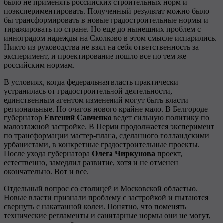
было не применять российских строительных норм и
поэкспериментировать. Полученный результат можно было
бы трансформировать в новые градостроительные нормы и
тиражировать по стране. Но еще до нынешних проблем с
инноградом надежды на Сколково в этом смысле испарились.
Никто из руководства не взял на себя ответственность за
эксперимент, и проектирование пошло все по тем же
российским нормам.
В условиях, когда федеральная власть практически
устранилась от градостроительной деятельности,
единственным агентом изменений могут быть власти
региональные. Но очагов нового крайне мало. В Белгороде
губернатор
Евгений
Савченко
ведет сильную политику по
малоэтажной застройке. В Перми продолжается эксперимент
по трансформации мастер-плана, сделанного голландскими
урбанистами, в конкретные градостроительные проекты.
После ухода губернатора
Олега
Чиркунова
проект,
естественно, замедлил развитие, хотя и не отменен
окончательно. Вот и все.
Отдельный вопрос со столицей и Московской областью.
Новые власти признали проблему с застройкой и пытаются
свернуть с накатанной колеи. Понятно, что поменять
технические регламенты и санитарные нормы они не могут,