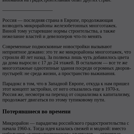
——————————–
Россия — последняя страна в Европе, продолжающая
возводить микрорайоны железобетонных многоэтажек.
Виной тому устаревшие нормы строительства, а также
нежелание властей и девелоперов что-то менять
Современные подмосковные новостройки вызывают
неприятное дежавю: это те же микрорайоны многоэтажек, что
строили 40 лет назад. За полвека лишь чуть добавилось цвета
да дома выросли с 17 до 24 этажей. В остальном — все те же
многоэтажные однотипные здания посреди огромных дворов-
пустырей: не среда жизни, а пространство выживания.
Парадокс в том, что в Западной Европе, откуда к нам пришел
этот концепт застройки, от него отказались еще в 1970-х.
Россия же, несмотря на переход от социализма к капитализму,
продолжает двигаться по этому тупиковому пути.
Потерявшиеся во времени
Микрорайон — парадигма российского градостроительства с
начала 1960-х. Тогда идея казалась свежей и модной: вместо
небольших «капиталистических» кварталов — огромные