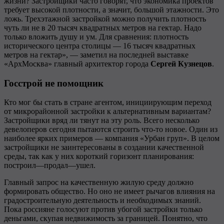
жизни? Застройщики часто говорят, что экономика проектов
требует высокой плотности, а значит, большой этажности. Это
ложь. Трехэтажной застройкой можно получить плотность
чуть ли не в 20 тысяч квадратных метров на гектар. Надо
только вложить душу и ум. Для сравнения: плотность
исторического центра столицы — 16 тысяч квадратных
метров на гектар», — заметил на последней выставке
«АрхМосква» главный архитектор города
Сергей
Кузнецов
.
Госстрой не помощник
Кто мог бы стать в стране агентом, инициирующим переход
от микрорайонной застройки к альтернативным вариантам?
Застройщики вряд ли тянут на эту роль. Всего несколько
девелоперов сегодня пытаются строить что-то новое. Один из
наиболее ярких примеров — компания «Урбан груп». В целом
застройщики не заинтересованы в создании качественной
среды, так как у них короткий горизонт планирования:
построил—продал—ушел.
Главный запрос на качественную жилую среду должно
формировать общество. Но оно не имеет рычагов влияния на
градостроительную деятельность и необходимых знаний.
Пока россияне голосуют против убогой застройки только
деньгами, скупая недвижимость за границей. Понятно, что