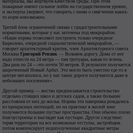
материалы, мы жертвуем качеством среды. При этом
пожарные имеют сильное лобби на государственном уровне,
и эксперты уверяют, что говорить с ними о смягчении каких-
то норм невозможно.
Третий блок ограничений связан с градостроительными
нормативами, которые у нас заточены под микрорайон.
«Наши нормы позволяют построить только очередное
Бирюлево, очередной социалистический микрорайон, —
говорит архитектурный критик, член Архитектурного совета
Москвы
Григорий
Ревзин
. — Возьмем дорогу. Дома от нее
надо отнести на 24 метра — там тротуары, какая-то зелень.
Два раза по 24 —это почти 50 метров. В результате получается
широченный Новый Арбат. Это могло быть уместно где-то в
центре мегаполиса, но у нас такие дороги получаются даже в
небольших поселениях».
Другой пример — жестко предписывается строительство
отдельно стоящих школ и детских садов, а также большие
расстояния от них до жилья. Нормы эти наверняка рождались
из прекрасных интенций, но на практике в жилой зоне
получаются большие пустые пространства. Они обычно плохо
благоустроены и выглядят как пустыри. Другое следствие:
теряя территории на все возможные отступы, застройщик
потом компенсирует недополученные квадратные метры