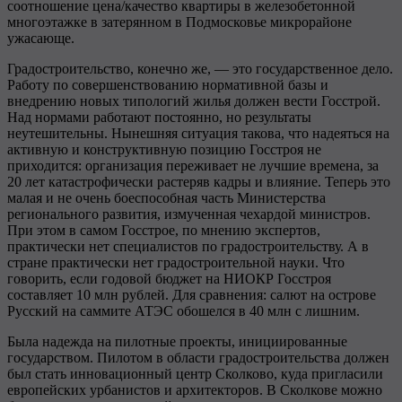
соотношение цена/качество квартиры в железобетонной
многоэтажке в затерянном в Подмосковье микрорайоне
ужасающе.
Градостроительство, конечно же, — это государственное дело.
Работу по совершенствованию нормативной базы и
внедрению новых типологий жилья должен вести Госстрой.
Над нормами работают постоянно, но результаты
неутешительны. Нынешняя ситуация такова, что надеяться на
активную и конструктивную позицию Госстроя не
приходится: организация переживает не лучшие времена, за
20 лет катастрофически растеряв кадры и влияние. Теперь это
малая и не очень боеспособная часть Министерства
регионального развития, измученная чехардой министров.
При этом в самом Госстрое, по мнению экспертов,
практически нет специалистов по градостроительству. А в
стране практически нет градостроительной науки. Что
говорить, если годовой бюджет на НИОКР Госстроя
составляет 10 млн рублей. Для сравнения: салют на острове
Русский на саммите АТЭС обошелся в 40 млн с лишним.
Была надежда на пилотные проекты, инициированные
государством. Пилотом в области градостроительства должен
был стать инновационный центр Сколково, куда пригласили
европейских урбанистов и архитекторов. В Сколкове можно