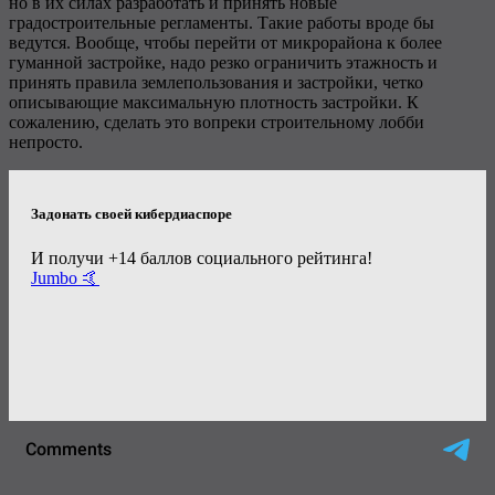
но в их силах разработать и принять новые
градостроительные регламенты. Такие работы вроде бы
ведутся. Вообще, чтобы перейти от микрорайона к более
гуманной застройке, надо резко ограничить этажность и
принять правила землепользования и застройки, четко
описывающие максимальную плотность застройки. К
сожалению, сделать это вопреки строительному лобби
непросто.
Задонать своей кибердиаспоре
И получи +14 баллов социального рейтинга!
Jumbo 🤙