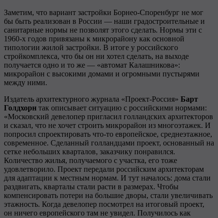
Заметим, что вариант застройки Борнео-Споренбург не мог
бы быть реализован в России — наши градостроительные и
санитарные нормы не позволят этого сделать. Нормы эти с
1960-х годов привязаны к микрорайону как основной
типологии жилой застройки. В итоге у российского
стройкомплекса, что бы он ни хотел сделать, на выходе
получается одно и то же — «автомат Калашникова»:
микрорайон с высокими домами и огромными пустырями
между ними.
Издатель архитектурного журнала «Проект-Россия»
Барт
Голдхорн
так описывает ситуацию с российскими нормами:
«Московский девелопер пригласил голландских архитекторов
и сказал, что не хочет строить микрорайон из многоэтажек. И
попросил спроектировать что-то европейское, среднеэтажное,
современное. Сделанный голландцами проект, основанный на
сетке небольших кварталов, заказчику понравился.
Количество жилья, получаемого с участка, его тоже
удовлетворило. Проект передали российским архитекторам
для адаптации к местным нормам. И тут началось: дома стали
раздвигать, кварталы стали расти в размерах. Чтобы
компенсировать потери на большие дворы, стали увеличивать
этажность. Когда девелопер посмотрел на итоговый проект,
он ничего европейского там не увидел. Получилось как