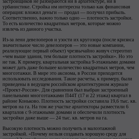
застройщиков не разбираются ни в архитектуре, ни в
урбанистике. Стройка им интересна только как финансовая
операция: вложил деньги — продал — получил прибыль.
Соответственно, важно только одно — плотность застройки.
То есть количество квадратных метров, которые можно
извлечь из данного участка.
Из-за лени девелоперов и узости их кругозора (после кризиса
значительное число девелоперов — это новые компании,
реализующие первый объект) чрезвычайно живуч стереотип
«чем выше здания, тем больше плотность застройки». Но это
не так. К примеру, квартальная застройка 9-этажными домами
может дать даже большее количество квадратных метров, чем
многоэтажки. В мире это аксиома, в России приходится
использовать исследования. Такие расчеты, к примеру, были
приведены в ведущем российском архитектурном журнале
«Проект-Россия». Для сравнения был выбран застроенный
панельными многоэтажками П44Т (17 и 22 этажа) квартал в
районе Коньково. Плотность застройки составила 19,6 тыс. кв.
метров на га. На том же участке архитекторы разместили 6
кварталов с 9-этажными домами и обеспечили плотность
застройки даже выше — 24 тыс. кв. метров на га.
Высокую плотность можно получить и малоэтажной
застройкой. «Почему нельзя создавать хорошую среду для