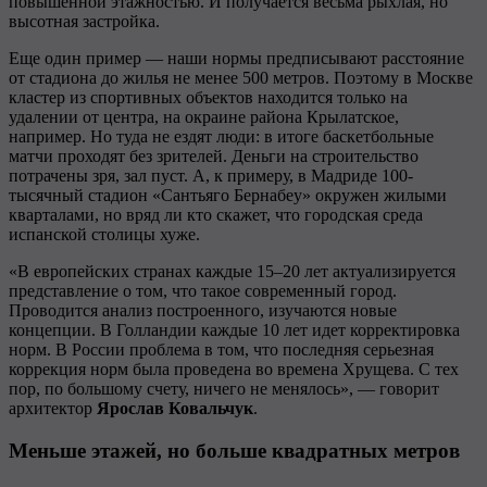
повышенной этажностью. И получается весьма рыхлая, но
высотная застройка.
Еще один пример — наши нормы предписывают расстояние
от стадиона до жилья не менее 500 метров. Поэтому в Москве
кластер из спортивных объектов находится только на
удалении от центра, на окраине района Крылатское,
например. Но туда не ездят люди: в итоге баскетбольные
матчи проходят без зрителей. Деньги на строительство
потрачены зря, зал пуст. А, к примеру, в Мадриде 100-
тысячный стадион «Сантьяго Бернабеу» окружен жилыми
кварталами, но вряд ли кто скажет, что городская среда
испанской столицы хуже.
«В европейских странах каждые 15–20 лет актуализируется
представление о том, что такое современный город.
Проводится анализ построенного, изучаются новые
концепции. В Голландии каждые 10 лет идет корректировка
норм. В России проблема в том, что последняя серьезная
коррекция норм была проведена во времена Хрущева. С тех
пор, по большому счету, ничего не менялось», — говорит
архитектор
Ярослав
Ковальчук
.
Меньше этажей, но больше квадратных метров