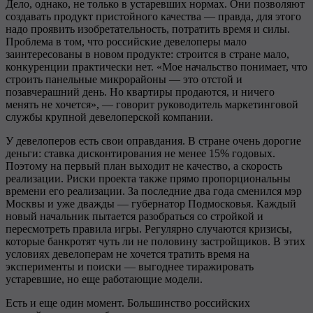
Дело, однако, не только в устаревших нормах. Они позволяют
создавать продукт пристойного качества — правда, для этого
надо проявить изобретательность, потратить время и силы.
Проблема в том, что российские девелоперы мало
заинтересованы в новом продукте: строится в стране мало,
конкуренции практически нет. «Мое начальство понимает, что
строить панельные микрорайоны — это отстой и
позавчерашний день. Но квартиры продаются, и ничего
менять не хочется», — говорит руководитель маркетинговой
службы крупной девелоперской компании.
У девелоперов есть свои оправдания. В стране очень дорогие
деньги: ставка дисконтирования не менее 15% годовых.
Поэтому на первый план выходит не качество, а скорость
реализации. Риски проекта также прямо пропорциональны
времени его реализации. За последние два года сменился мэр
Москвы и уже дважды — губернатор Подмосковья. Каждый
новый начальник пытается разобраться со стройкой и
пересмотреть правила игры. Регулярно случаются кризисы,
которые банкротят чуть ли не половину застройщиков. В этих
условиях девелоперам не хочется тратить время на
эксперименты и поиски — выгоднее тиражировать
устаревшие, но еще работающие модели.
Есть и еще один момент. Большинство российских