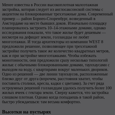
Менее известна в России высокоплотная малоэтажная
застройка, которая следует из англосаксонской системы с
акцентом на блокированные трехэтажные дома. Современный
пример — район Борнео-Споренбург, возведенный в
Амстердаме на месте бывших доков. Изначально площадку
планировалось застроить 10–14-этажными домами, однако
исследования показали, что такое жилье будет дешевым —
несмотря на дефицит земли, голландцы не любят
многоэтажки. И тогда архитекторы из компании WEST 8
предложили решение, позволяющее при трехэтажной
застройке получить такое же количество квадратных метров,
как и при застройке многоэтажками. Чтобы избежать
монотонности, они предложили сразу несколько типологий
жилья: с обычными блокированными домами, таунхаусами с
выходом на воду, с квартирами вокруг маленьких двориков.
Одно из решений — две линии таунхаусов, расположенные
близко друг от друга (впрочем, расстояния хватит, чтобы
поставить столики, кресла, кадки с цветами). За счет ряда
остроумных решений голландцам удалось получить более 100
жилых ячеек с гектара земли. Сверху кажется, что застройка
слишком плотная. Однако когда попадаешь в такой район,
быстро убеждаешься: там весьма комфортно.
Высотки на пустырях