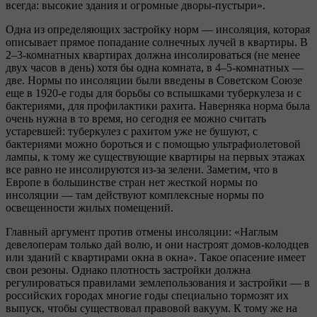
всегда: высокие здания и огромные дворы-пустыри».
Одна из определяющих застройку норм — инсоляция, которая
описывает прямое попадание солнечных лучей в квартиры. В
2–3-комнатных квартирах должна инсолироваться (не менее
двух часов в день) хотя бы одна комната, в 4–5-комнатных —
две. Нормы по инсоляции были введены в Советском Союзе
еще в 1920-е годы для борьбы со вспышками туберкулеза и с
бактериями, для профилактики рахита. Наверняка норма была
очень нужна в то время, но сегодня ее можно считать
устаревшей: туберкулез с рахитом уже не бушуют, с
бактериями можно бороться и с помощью ультрафиолетовой
лампы, к тому же существующие квартиры на первых этажах
все равно не инсолируются из-за зелени. Заметим, что в
Европе в большинстве стран нет жесткой нормы по
инсоляции — там действуют комплексные нормы по
освещенности жилых помещений.
Главный аргумент против отмены инсоляции: «Наглым
девелоперам только дай волю, и они настроят домов-колодцев
или зданий с квартирами окна в окна». Такое опасение имеет
свои резоны. Однако плотность застройки должна
регулироваться правилами землепользования и застройки — в
российских городах многие годы специально тормозят их
выпуск, чтобы существовал правовой вакуум. К тому же на