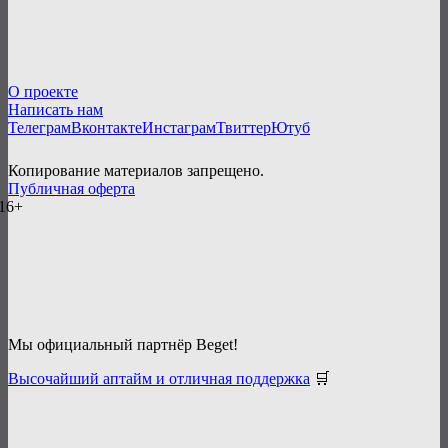
О проекте
Написать нам
Телеграм
Вконтакте
Инстаграм
Твиттер
Ютуб
Копирование материалов запрещено.
Публичная оферта
16+
Мы официальный партнёр Beget!
Высочайший аптайм и отличная поддержка
🛒