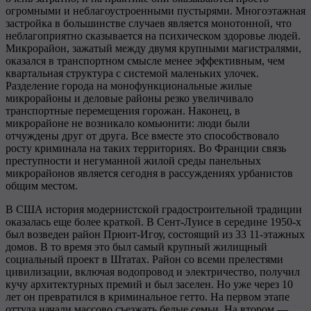
огромными и неблагоустроенными пустырями. Многоэтажная
застройка в большинстве случаев является монотонной, что
неблагоприятно сказывается на психическом здоровье людей.
Микрорайон, зажатый между двумя крупными магистралями,
оказался в транспортном смысле менее эффективным, чем
квартальная структура с системой маленьких улочек.
Разделение города на монофункциональные жилые
микрорайоны и деловые районы резко увеличивало
транспортные перемещения горожан. Наконец, в
микрорайоне не возникало комьюнити: люди были
отчуждены друг от друга. Все вместе это способствовало
росту криминала на таких территориях. Во Франции связь
преступности и негуманной жилой среды панельных
микрорайонов является сегодня в рассуждениях урбанистов
общим местом.
В США история модернистской градостроительной традиции
оказалась еще более краткой. В Сент-Луисе в середине 1950-х
был возведен район Прюит-Игоу, состоящий из 33 11-этажных
домов. В то время это был самый крупный жилищный
социальный проект в Штатах. Район со всеми прелестями
цивилизации, включая водопровод и электричество, получил
кучу архитектурных премий и был заселен. Но уже через 10
лет он превратился в криминальное гетто. На первом этапе
оттуда начали массово съезжать белые семьи. На втором —