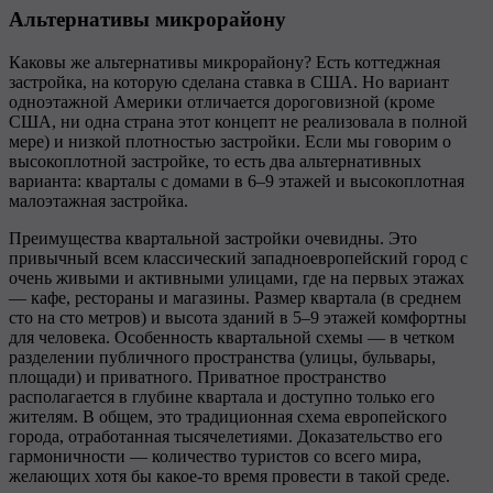
Альтернативы микрорайону
Каковы же альтернативы микрорайону? Есть коттеджная
застройка, на которую сделана ставка в США. Но вариант
одноэтажной Америки отличается дороговизной (кроме
США, ни одна страна этот концепт не реализовала в полной
мере) и низкой плотностью застройки. Если мы говорим о
высокоплотной застройке, то есть два альтернативных
варианта: кварталы с домами в 6–9 этажей и высокоплотная
малоэтажная застройка.
Преимущества квартальной застройки очевидны. Это
привычный всем классический западноевропейский город с
очень живыми и активными улицами, где на первых этажах
— кафе, рестораны и магазины. Размер квартала (в среднем
сто на сто метров) и высота зданий в 5–9 этажей комфортны
для человека. Особенность квартальной схемы — в четком
разделении публичного пространства (улицы, бульвары,
площади) и приватного. Приватное пространство
располагается в глубине квартала и доступно только его
жителям. В общем, это традиционная схема европейского
города, отработанная тысячелетиями. Доказательство его
гармоничности — количество туристов со всего мира,
желающих хотя бы какое-то время провести в такой среде.