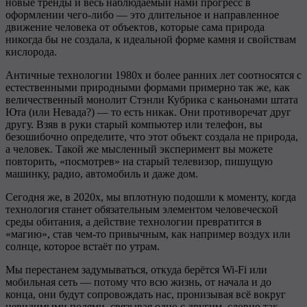
новые тренды и весь наблюдаемый нами прогресс в
оформлении чего-либо — это длительное и направленное
движение человека от объектов, которые сама природа
никогда бы не создала, к идеальной форме камня и свойствам
кислорода.
Античные технологии 1980х и более ранних лет соотносятся с
естественными природными формами примерно так же, как
величественный монолит Стэнли Кубрика с каньонами штата
Юта (или Невада?) — то есть никак. Они противоречат друг
другу. Взяв в руки старый компьютер или телефон, вы
безошибочно определите, что этот объект создала не природа,
а человек. Такой же мысленный эксперимент вы можете
повторить, «посмотрев» на старый телевизор, пишущую
машинку, радио, автомобиль и даже дом.
Сегодня же, в 2020х, мы вплотную подошли к моменту, когда
технология станет обязательным элементом человеческой
среды обитания, а действие технологии превратится в
«магию», став чем-то привычным, как например воздух или
солнце, которое встаёт по утрам.
Мы перестанем задумываться, откуда берётся Wi-Fi или
мобильная сеть — потому что всю жизнь, от начала и до
конца, они будут сопровождать нас, пронизывая всё вокруг
невидимыми полями, связывая одно с другим, словно так