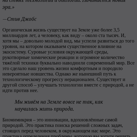
эра.»
—Стив Джобс
Органическая жизнь существует на Земле уже более 3,5
миллиардов лет, а человеку, как виду – около ста тысяч. И,
хотя мы – довольно молодой вид, мы успели развиться до того
уровня, на котором оказываем существенное влияние на
экосистему. Суровые условия окружающей среды,
рукотворные химические реакции и огромное количество
тяжёлой техники буквально наводнили современный мир. Все
это сделало наш уровень жизни комфортным и породило
невероятные новшества. Однако же нынешний путь к
технологическому прогрессу нерационален. Существует и
другой способ – улучшать технологии вместе с природой, а не
идти против нее.
Мы живём на Земле вовсе не так, как
научилась жить природа.
Биомимикрия – это инновации, вдохновлённые самой
природой. Это практика поиска решений сложных задач,
стоящих перед человеком, в окружающем нас мире. Это
практика определения проблемы, которую вы хотите решить,