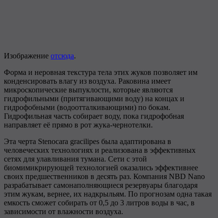
Изображение
отсюда
.
Форма и неровная текстура тела этих жуков позволяет им
конденсировать влагу из воздуха. Раковина имеет
микроскопические выпуклости, которые являются
гидрофильными (притягивающими воду) на концах и
гидрофобными (водоотталкивающими) по бокам.
Гидрофильная часть собирает воду, пока гидрофобная
направляет её прямо в рот жука-чернотелки.
Эта черта Stenocara gracilipes была адаптирована в
человеческих технологиях и реализована в эффективных
сетях для улавливания тумана. Сети с этой
биомимикрирующей технологией оказались эффективнее
своих предшественников в десять раз. Компания NBD Nano
разрабатывает самонаполняющиеся резервуары благодаря
этим жукам, вернее, их надкрыльям. По прогнозам одна такая
емкость сможет собирать от 0,5 до 3 литров воды в час, в
зависимости от влажности воздуха.