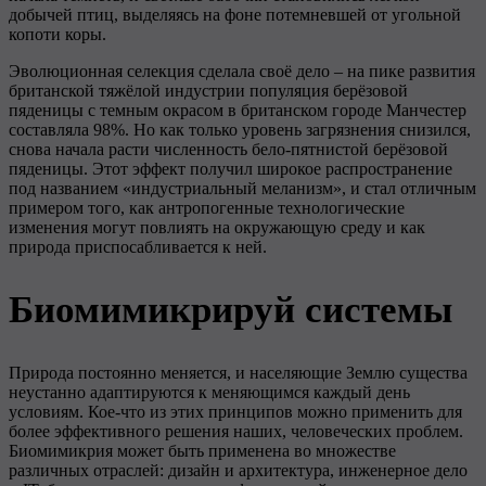
добычей птиц, выделяясь на фоне потемневшей от угольной
копоти коры.
Эволюционная селекция сделала своё дело – на пике развития
британской тяжёлой индустрии популяция берёзовой
пяденицы с темным окрасом в британском городе Манчестер
составляла 98%. Но как только уровень загрязнения снизился,
снова начала расти численность бело-пятнистой берёзовой
пяденицы. Этот эффект получил широкое распространение
под названием «индустриальный меланизм», и стал отличным
примером того, как антропогенные технологические
изменения могут повлиять на окружающую среду и как
природа приспосабливается к ней.
Биомимикрируй системы
Природа постоянно меняется, и населяющие Землю существа
неустанно адаптируются к меняющимся каждый день
условиям. Кое-что из этих принципов можно применить для
более эффективного решения наших, человеческих проблем.
Биомимикрия может быть применена во множестве
различных отраслей: дизайн и архитектура, инженерное дело