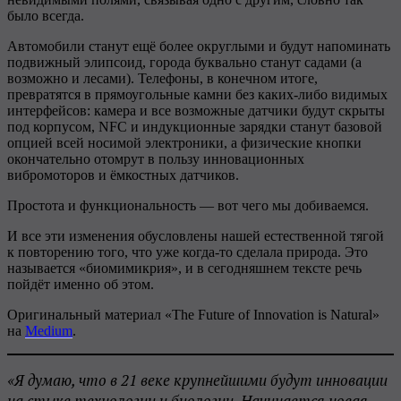
было всегда.
Автомобили станут ещё более округлыми и будут напоминать
подвижный элипсоид, города буквально станут садами (а
возможно и лесами). Телефоны, в конечном итоге,
превратятся в прямоугольные камни без каких-либо видимых
интерфейсов: камера и все возможные датчики будут скрыты
под корпусом, NFC и индукционные зарядки станут базовой
опцией всей носимой электроники, а физические кнопки
окончательно отомрут в пользу инновационных
вибромоторов и ёмкостных датчиков.
Простота и функциональность — вот чего мы добиваемся.
И все эти изменения обусловлены нашей естественной тягой
к повторению того, что уже когда-то сделала природа. Это
называется «биомимикрия», и в сегодняшнем тексте речь
пойдёт именно об этом.
Оригинальный материал «The Future of Innovation is Natural»
на
Medium
.
«Я думаю, что в 21 веке крупнейшими будут инновации
на стыке технологии и биологии. Начинается новая