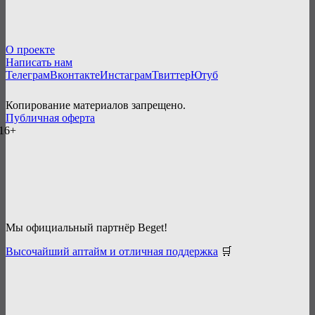
О проекте
Написать нам
Телеграм
Вконтакте
Инстаграм
Твиттер
Ютуб
Копирование материалов запрещено.
Публичная оферта
16+
Мы официальный партнёр Beget!
Высочайший аптайм и отличная поддержка
🛒