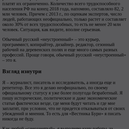
платят их ограниченно. Количество всего трудоспособного
населения РФ на конец 2018 года, напомню, составляло 82, 2
млн человек. Причем с 2013 г., по оценкам экспертов, число
людей, работающих неофициально, только растет и составляет
около 30% от всех трудоспособных, то есть не менее 20 млн
человек. Ситуация, как видите, вполне серьезная.
Обычный русский «неустроенный» – это курьер,
программист, копирайтер, дизайнер, редактор, сезонный
рабочий на деревенских полях и еще много самых разных
профессий. Проще говоря, обычный русский «неустроенный»
– это я.
Взгляд изнутри
Я – журналист, писатель и исследователь, а иногда еще и
репетитор. Все это я делаю неофициально, по своему
официальному статусу я уже более полугода безработный. Я
пишу исторические, политические и даже экономические
статьи фактически везде, где меня будут читать и где мне
заплатят, при условии, что не придется отказываться от своих
убеждений и мнения. То есть для «Вестника Бури» я писать
никогда не буду.
Как любой «самозанятый», я выполняю кучу работы, за