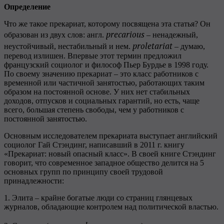
Определение
Что же такое прекариат, которому посвящена эта статья? Он
precarious
образован из двух слов: англ.
– ненадежный,
proletariat
неустойчивый, нестабильный и нем.
– думаю,
перевод излишен. Впервые этот термин предложил
французский социолог и философ Пьер Бурдье в 1998 году.
По своему значению прекариат – это класс работников с
временной или частичной занятостью, работающих таким
образом на постоянной основе. У них нет стабильных
доходов, отпусков и социальных гарантий, но есть, чаще
всего, большая степень свободы, чем у работников с
постоянной занятостью.
Основным исследователем прекариата выступает английский
социолог Гай Стэндинг, написавший в 2011 г. книгу
«Прекариат: новый опасный класс». В своей книге Стэндинг
говорит, что современное западное общество делится на 5
основных групп по принципу своей трудовой
принадлежности:
1. Элита – крайне богатые люди со страниц глянцевых
журналов, обладающие контролем над политической властью.