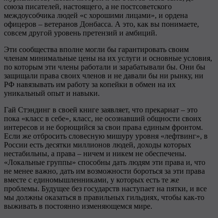
союза писателей, настоящего, а не постсоветского
междоусобчика людей «с хорошими лицами», и ордена
офицеров – ветеранов Донбасса. А это, как вы понимаете,
совсем другой уровень претензий и амбиций.
Эти сообщества вполне могли бы гарантировать своим
членам минимальные цены на их услуги и основные условия,
по которым эти члены работали и зарабатывали бы. Они бы
защищали права своих членов и не давали бы ни рынку, ни
РФ навязывать им работу за копейки в обмен на их
уникальный опыт и навыки.
Гай Стэндинг в своей книге заявляет, что прекариат – это
пока «класс в себе», класс, не осознавший общности своих
интересов и не борющийся за свои права единым фронтом.
Если же отбросить словесную мишуру уровня «лефтвинг», в
России есть десятки миллионов людей, доходы которых
нестабильны, а права – ничем и никем не обеспечены.
«Локальные группы» способны дать людям эти права и, что
не менее важно, дать им возможности бороться за эти права
вместе с единомышленниками, у которых есть те же
проблемы. Будущее без государств наступает на пятки, и все
мы должны оказаться в правильных гильдиях, чтобы как-то
выживать в постоянно изменяющемся мире.