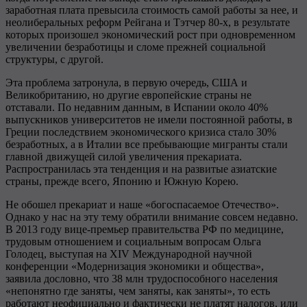
заработная плата превысила стоимость самой работы за нее, и
неолиберальных реформ Рейгана и Тэтчер 80-х, в результате
которых произошел экономический рост при одновременном
увеличении безработицы и сломе прежней социальной
структуры, с другой.
Эта проблема затронула, в первую очередь, США и
Великобританию, но другие европейские страны не
отставали. По недавним данным, в Испании около 40%
выпускников университетов не имели постоянной работы, в
Греции последствием экономического кризиса стало 30%
безработных, а в Италии все пребывающие мигранты стали
главной движущей силой увеличения прекариата.
Распространилась эта тенденция и на развитые азиатские
страны, прежде всего, Японию и Южную Корею.
Не обошел прекариат и наше «богоспасаемое Отечество».
Однако у нас на эту тему обратили внимание совсем недавно.
В 2013 году вице-премьер правительства РФ по медицине,
трудовым отношением и социальным вопросам Ольга
Голодец, выступая на XIV Международной научной
конференции «Модернизация экономики и общества»,
заявила дословно, что 38 млн трудоспособного населения
«непонятно где заняты, чем заняты, как заняты», то есть
работают неофициально и фактически не платят налогов, или