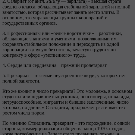
salary
2. Салариат (от англ.
— зарплата) – высшая страта
среднего класса, обладающая стабильной зарплатой и полной
занятостью, которая рассчитывает занять место элиты. В
основном, это управленцы крупных корпораций и
государственных органов.
3. Профессионалы или «белые воротнички» – работники,
обладающие знаниями и умениями, позволяющими им
сохранять стабильное положение и переходить из одной
корпорации в другую без потерь, зачастую трудятся по
контракту в сфере «умственного» труда.
4. Сердце или сердцевина – прежний пролетариат.
5. Прекариат – те самые неустроенные люди, у которых нет
полной занятости.
Кто же входит в число прекариата? Это молодежь, в основном
студенты или недавние выпускники, пенсионеры, инвалиды,
нетрудоспособные, мигранты и бывшие заключенные, число
которых, по данным Стэндинга, продолжает расти вместе с
ростом числа тюрем.
По мнению Стэндинга, прекариат – это порождение, с одной
стороны, коммерциализации общества конца 1970-х годов,
когда потребление на Западе стало превышать доходы, а