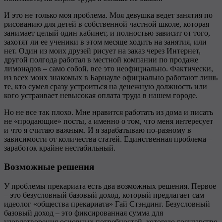
И это не только моя проблема. Моя девушка ведет занятия по
рисованию для детей в собственной частной школе, которая
занимает целый один кабинет, и полностью зависит от того,
захотят ли ее ученики в этом месяце ходить на занятия, или
нет. Один из моих друзей рисует на заказ через Интернет,
другой полгода работал в местной компании по продаже
лимонадов – само собой, все это неофициально. Фактически,
из всех моих знакомых в Барнауле официально работают лишь
те, кто сумел сразу устроиться на денежную должность или
кого устраивает невысокая оплата труда в нашем городе.
Но не все так плохо. Мне нравится работать из дома и писать
не «продающие» посты, а именно о том, что меня интересует
и что я считаю важным. И я зарабатываю по-разному в
зависимости от количества статей. Единственная проблема –
заработок крайне нестабильный.
Возможные решения
У проблемы прекариата есть два возможных решения. Первое
– это безусловный базовый доход, который предлагает сам
идеолог «общества прекариата» Гай Стэндинг. Безусловный
базовый доход – это фиксированная сумма для
удовлетворения основных потребностей, которую государство