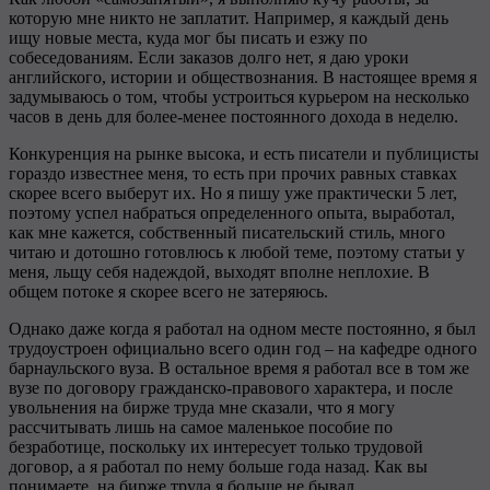
которую мне никто не заплатит. Например, я каждый день
ищу новые места, куда мог бы писать и езжу по
собеседованиям. Если заказов долго нет, я даю уроки
английского, истории и обществознания. В настоящее время я
задумываюсь о том, чтобы устроиться курьером на несколько
часов в день для более-менее постоянного дохода в неделю.
Конкуренция на рынке высока, и есть писатели и публицисты
гораздо известнее меня, то есть при прочих равных ставках
скорее всего выберут их. Но я пишу уже практически 5 лет,
поэтому успел набраться определенного опыта, выработал,
как мне кажется, собственный писательский стиль, много
читаю и дотошно готовлюсь к любой теме, поэтому статьи у
меня, льщу себя надеждой, выходят вполне неплохие. В
общем потоке я скорее всего не затеряюсь.
Однако даже когда я работал на одном месте постоянно, я был
трудоустроен официально всего один год – на кафедре одного
барнаульского вуза. В остальное время я работал все в том же
вузе по договору гражданско-правового характера, и после
увольнения на бирже труда мне сказали, что я могу
рассчитывать лишь на самое маленькое пособие по
безработице, поскольку их интересует только трудовой
договор, а я работал по нему больше года назад. Как вы
понимаете, на бирже труда я больше не бывал.