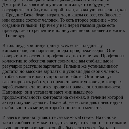
Дмитрий Галковский в унисон писали, что в будущем
государства отойдут на второй план, а важную роль снова, как
в Средние Века, будет играть то, в каком союзе, сообществе
или ордене состоит человек. То есть второе решение – это
создание гильдий. Причем у нас перед глазами даже есть
пример, где это решение вполне успешно воплощено в жизнь
– Голливуд.
В голливудской индустрии у всех есть гильдии – у
киноактеров, сценаристов, операторов, режиссеров. Они
говорят, что состоят в профсоюзах, но это не так. Профсоюзы
коллективно обеспечивают своим членам стабильные и
регулярно растущие зарплаты. Гильдии же устанавливают
достаточно высокие зарплаты и условия для своих членов,
чтобы компенсировать простои в работе. Они не могут
гарантировать работу, но предоставляют условия, в которых
зарабатывать становится проще и права своих защищаются.
Например, они устанавливают минимальную
продолжительность контракта на съемках, в течение которой
актер получает деньги. Таким образом, они дают некоторую
стабильность в мире, который постоянно меняется.
И здесь в дело вступают те самые «local crew». На основе
таких сообществ может создаться все, что угодно – от гильдии
журналистов, частью которой я бы счел за честь быть, до