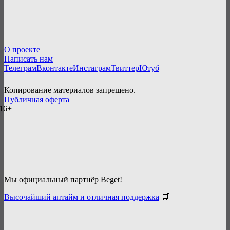
О проекте
Написать нам
Телеграм
Вконтакте
Инстаграм
Твиттер
Ютуб
Копирование материалов запрещено.
Публичная оферта
16+
Мы официальный партнёр Beget!
Высочайший аптайм и отличная поддержка
🛒