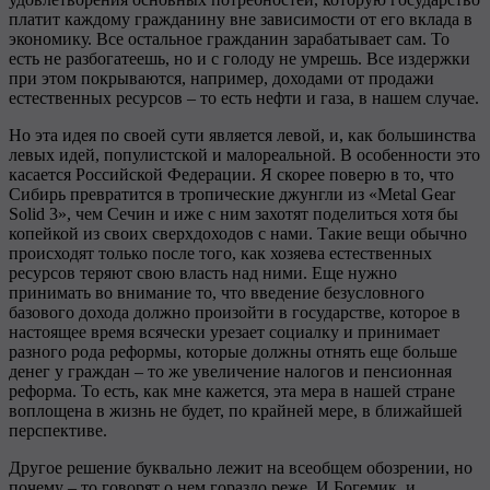
платит каждому гражданину вне зависимости от его вклада в
экономику. Все остальное гражданин зарабатывает сам. То
есть не разбогатеешь, но и с голоду не умрешь. Все издержки
при этом покрываются, например, доходами от продажи
естественных ресурсов – то есть нефти и газа, в нашем случае.
Но эта идея по своей сути является левой, и, как большинства
левых идей, популистской и малореальной. В особенности это
касается Российской Федерации. Я скорее поверю в то, что
Сибирь превратится в тропические джунгли из «Metal Gear
Solid 3», чем Сечин и иже с ним захотят поделиться хотя бы
копейкой из своих сверхдоходов с нами. Такие вещи обычно
происходят только после того, как хозяева естественных
ресурсов теряют свою власть над ними. Еще нужно
принимать во внимание то, что введение безусловного
базового дохода должно произойти в государстве, которое в
настоящее время всячески урезает социалку и принимает
разного рода реформы, которые должны отнять еще больше
денег у граждан – то же увеличение налогов и пенсионная
реформа. То есть, как мне кажется, эта мера в нашей стране
воплощена в жизнь не будет, по крайней мере, в ближайшей
перспективе.
Другое решение буквально лежит на всеобщем обозрении, но
почему – то говорят о нем гораздо реже. И Богемик, и