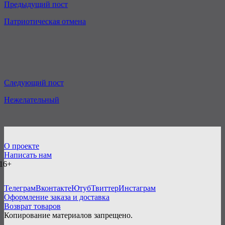
Предыдущий пост
Патриотическая отмена
Следующий пост
Нежелательный
О проекте
Написать нам
16+
Телеграм
Вконтакте
Ютуб
Твиттер
Инстаграм
Оформление заказа и доставка
Возврат товаров
Копирование материалов запрещено.