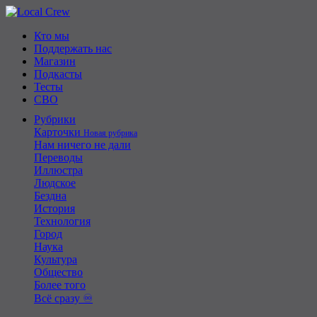
Кто мы
Поддержать нас
Магазин
Подкасты
Тесты
СВО
Рубрики
Карточки
Новая рубрика
Нам ничего не дали
Переводы
Иллюстра
Людское
Бездна
История
Технология
Город
Наука
Культура
Общество
Более того
Всё сразу ♾️