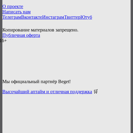
О проекте
Написать нам
Телеграм
Вконтакте
Инстаграм
Твиттер
Ютуб
Копирование материалов запрещено.
Публичная оферта
16+
Мы официальный партнёр Beget!
Высочайший аптайм и отличная поддержка
🛒