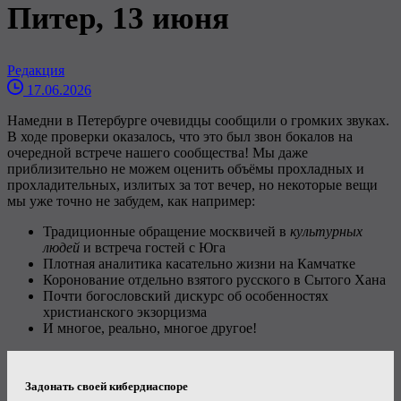
Питер, 13 июня
Редакция
17.06.2026
Намедни в Петербурге очевидцы сообщили о громких звуках.
В ходе проверки оказалось, что это был звон бокалов на
очередной встрече нашего сообщества! Мы даже
приблизительно не можем оценить объёмы прохладных и
прохладительных, излитых за тот вечер, но некоторые вещи
мы уже точно не забудем, как например:
Традиционные обращение москвичей в
культурных
людей
и встреча гостей с Юга
Плотная аналитика касательно жизни на Камчатке
Коронование отдельно взятого русского в Сытого Хана
Почти богословский дискурс об особенностях
христианского экзорцизма
И многое, реально, многое другое!
Задонать своей кибердиаспоре