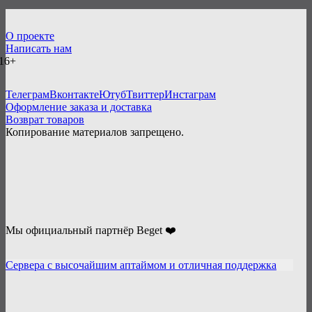
О проекте
Написать нам
16+
Телеграм
Вконтакте
Ютуб
Твиттер
Инстаграм
Оформление заказа и доставка
Возврат товаров
Копирование материалов запрещено.
Мы официальный партнёр Beget ❤️
Сервера с высочайшим аптаймом и отличная поддержка