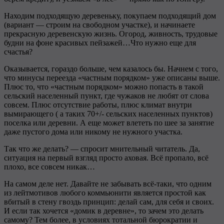
Находим подходящую деревеньку, покупаем подходящий дом
(вариант — строим на свободном участке), и начинаете
прекрасную деревенскую жизнь. Огород, живность, трудовые
будни на фоне красивых пейзажей…Что нужно еще для
счастья?
Оказывается, гораздо больше, чем казалось бы. Начнем с того,
что минусы переезда «частным порядком» уже описаны выше.
Плюс то, что «частным порядком» можно попасть в такой
сельский населенный пункт, где чужаков не любят от слова
совсем. Плюс отсутствие работы, плюс климат внутри
вымирающего ( а таких 70+/- сельских населенных пунктов)
поселка или деревни. А еще может влететь по шее за занятие
даже пустого дома или никому не нужного участка.
Так что же делать? — спросит мнительный читатель. Да,
ситуация на первый взгляд просто аховая. Всё пропало, всё
плохо, все совсем никак…
На самом деле нет. Давайте не забывать всё-таки, что одним
из лейтмотивов любого коммьюнити является простой как
вбитый в стену гвоздь принцип: делай сам, для себя и своих.
И если так хочется «домик в деревне», то зачем это делать
самому? Тем более, в условиях тотальной бюрократии и