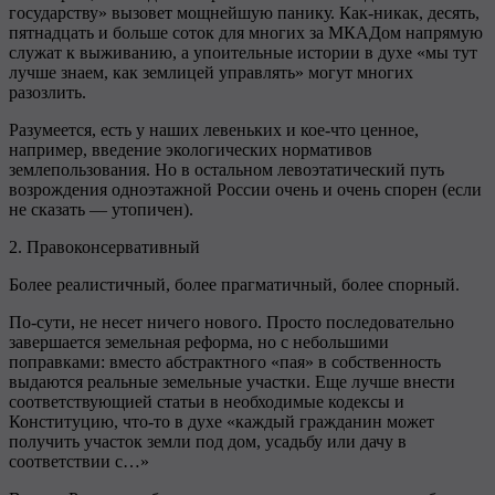
государству» вызовет мощнейшую панику. Как-никак, десять,
пятнадцать и больше соток для многих за МКАДом напрямую
служат к выживанию, а упоительные истории в духе «мы тут
лучше знаем, как землицей управлять» могут многих
разозлить.
Разумеется, есть у наших левеньких и кое-что ценное,
например, введение экологических нормативов
землепользования. Но в остальном левоэтатический путь
возрождения одноэтажной России очень и очень спорен (если
не сказать — утопичен).
2. Правоконсервативный
Более реалистичный, более прагматичный, более спорный.
По-сути, не несет ничего нового. Просто последовательно
завершается земельная реформа, но с небольшими
поправками: вместо абстрактного «пая» в собственность
выдаются реальные земельные участки. Еще лучше внести
соответствующией статьи в необходимые кодексы и
Конституцию, что-то в духе «каждый гражданин может
получить участок земли под дом, усадьбу или дачу в
соответствии с…»