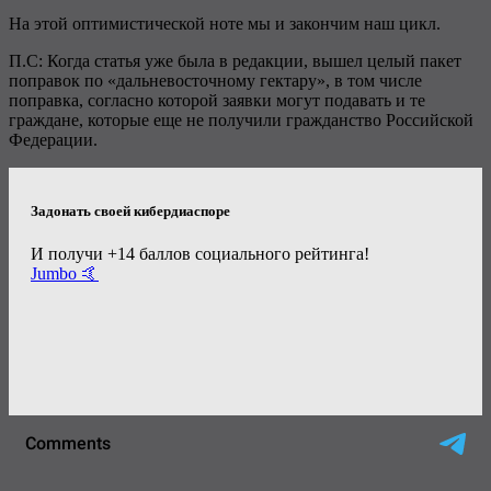
На этой оптимистической ноте мы и закончим наш цикл.
П.С: Когда статья уже была в редакции, вышел целый пакет
поправок по «дальневосточному гектару», в том числе
поправка, согласно которой заявки могут подавать и те
граждане, которые еще не получили гражданство Российской
Федерации.
Задонать своей кибердиаспоре
И получи +14 баллов социального рейтинга!
Jumbo 🤙