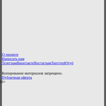
О проекте
Написать нам
Телеграм
Вконтакте
Инстаграм
Твиттер
Ютуб
Копирование материалов запрещено.
Публичная оферта
16+