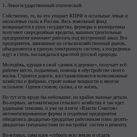
1. Левогосударственный-этатический
Собственно, то, на что упирает КПРФ и остальные левые и
окололевые силы в России. Весь земельный фонд
возвращается в руки государства, фермеры и кооперативы
получают сверхдешёвые кредиты, машиностроительные
предприятия начинают работать под внутренний заказ. Все
предприятия, завязанные на сельскохозяйственный рынок,
объединяются в единую электронную систему, а посредники
идут в степь, наслаждаться красотой русской природы.
Молодёжь, едущая в свой «домик в деревне», получает всё:
рабочее место, подъемные, помощь в обустройстве своего
жилья. Строятся дороги, восстанавливаются всевозможные
хозяйства и фабрики, строят новые мощности и многое
остальное. Одним словом, сказка, а не жизнь.
Но тут есть вроде бы небольшие, но крайне важные детали.
Во-первых, автоматизация сельского хозяйства и так идет
ударными темпами, и уже на излете «Власти Советов»
автоматизированные фермы и подобные предприятия
обходились двадцатью-тридцатью работникам плюс десять-
двадцатью специалистами по настройке систем и ремонту.
Во-вторых, сама идея «собрать всю землю и отдать