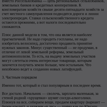
Вместо Россельхозбанка — цепь региональных сельхозбанков,
земельных банков и кредитных кооперативов. К
конгломератам хозяйств свыше десяти-пятнадцати хозяйств за
счет местного самоуправления подводятся дороги и линии
электропередач. Ставки сельскохозяйственного кредита
остаются прежними, а вот налоги последовательно
снижаются.
Плюс данной модели в том, что она является наиболее
прагматичной. Не надо городить госпланы, не надо
изобретать велосипед, достаточно продавить принятие
нужных законов. Минус существенный — не продуман, в
отличие от левой земельной реформы, земельный
антимонополизм. То есть, на выдачу земельных участков
могут слететься очень интересные товарищи, которым
захочется получить земли больше, чем остальным. Что
неизбежно ведет к созданию новых латифундий.
3. Частным порядком
Именно тот, который и стал популярным в последнее время.
Все достало. Начальник — сволочь, зарплата маленькая, за
стеной родной «хрущевки» шумят соседи-алкоголики.
Плюнув на все, собираем вещи, продаем квартиру (вариант —
берем кредит), и уезжаем «в лес» — прямо как по Юнгеру.