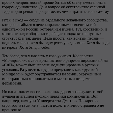
прочих неприятностей проще биться об стену вместе, чем в
гордом одиночестве. Да и вопрос об обустройстве сельской
территории решать проще вместе, чем в тратить силы самому.
Итак, выход — создание отдельного локального сообщества,
которое и займется целенаправленным освоением той
одноэтажной России, которая нам нужна. Тут, собственно, и
много не надо: общая касса, общие «подвязки» в нужных
структурах и так далее. Цель проста, как вбитый гвоздь —
поднять с колен хотя бы одну русскую деревню. Хотя бы ради
интереса. Хотя бы для себя.
Тем более, что у нас есть у кого учиться. Кооператив
«Мондрагон», в свое время активно разрекламированный на
«СиП», может быть вполне модифицирована в русских
условиях. Разумеется, трудно представит, как «русский
Мондрагон» будет обустраиваться на земле, окруженный
иностранными монополиями и местными нищими
фермерами.
Но одна толком восстановленная деревня послужит самой
лучшей агитацией русской практики коммьюнити. Вот,
например, кампусы Университета Дмитрия Пожарского
строятся чуть ли не в чистом поле, и ничего страшного не
произошло.