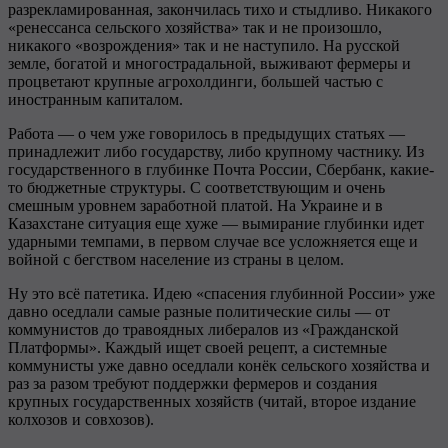
разрекламированная, закончилась тихо и стыдливо. Никакого
«ренессанса сельского хозяйства» так и не произошло,
никакого «возрождения» так и не наступило. На русской
земле, богатой и многострадальной, выживают фермеры и
процветают крупные агрохолдинги, большей частью с
иностранным капиталом.
Работа — о чем уже говорилось в предыдущих статьях —
принадлежит либо государству, либо крупному частнику. Из
государственного в глубинке Почта России, Сбербанк, какие-
то бюджетные структуры. С соответствующим и очень
смешным уровнем заработной платой. На Украине и в
Казахстане ситуация еще хуже — вымирание глубинки идет
ударными темпами, в первом случае все усложняется еще и
войной с бегством население из страны в целом.
Ну это всё патетика. Идею «спасения глубинной России» уже
давно оседлали самые разные политические силы — от
коммунистов до травоядных либералов из «Гражданской
Платформы». Каждый ищет своей рецепт, а системные
коммунисты уже давно оседлали конёк сельского хозяйства и
раз за разом требуют поддержки фермеров и создания
крупных государственных хозяйств (читай, второе издание
колхозов и совхозов).