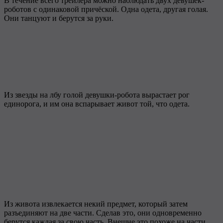
В течение всего трейлера можно наблюдать двух девушек-
роботов с одинаковой причёской. Одна одета, другая голая.
Они танцуют и берутся за руки.
Из звезды на лбу голой девушки-робота вырастает рог
единорога, и им она вспарывает живот той, что одета.
Из живота извлекается некий предмет, который затем
разъединяют на две части. Сделав это, они одновременно
берутся каждая за свою часть. Внешне это похоже на части