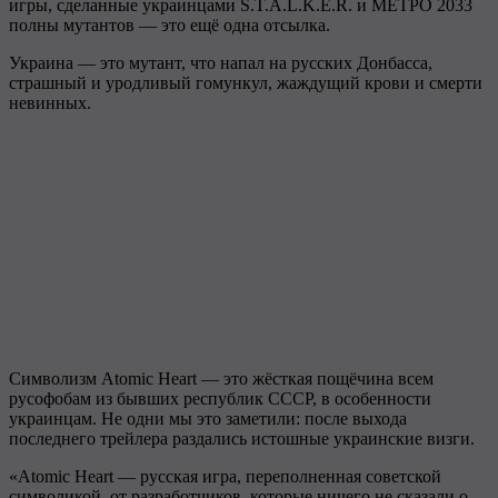
игры, сделанные украинцами S.T.A.L.K.E.R. и МЕТРО 2033
полны мутантов — это ещё одна отсылка.
Украина — это мутант, что напал на русских Донбасса,
страшный и уродливый гомункул, жаждущий крови и смерти
невинных.
Символизм Atomic Heart — это жёсткая пощёчина всем
русофобам из бывших республик СССР, в особенности
украинцам. Не одни мы это заметили: после выхода
последнего трейлера раздались истошные украинские визги.
«Atomic Heart — русская игра, переполненная советской
символикой, от разработчиков, которые ничего не сказали о