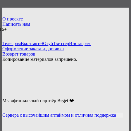
О проекте
Написать нам
16+
Телеграм
Вконтакте
Ютуб
Твиттер
Инстаграм
Оформление заказа и доставка
Возврат товаров
Копирование материалов запрещено.
Мы официальный партнёр Beget ❤️
Сервера с высочайшим аптаймом и отличная поддержка