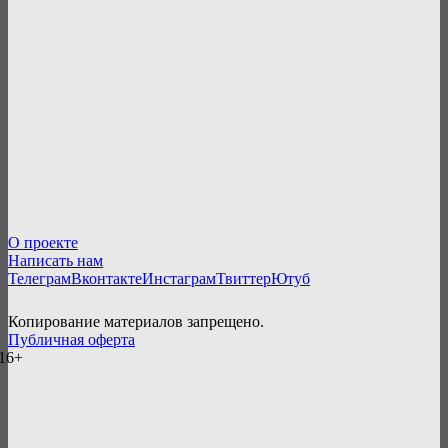
О проекте
Написать нам
Телеграм
Вконтакте
Инстаграм
Твиттер
Ютуб
Копирование материалов запрещено.
Публичная оферта
16+