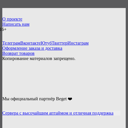
О проекте
Написать нам
16+
Телеграм
Вконтакте
Ютуб
Твиттер
Инстаграм
Оформление заказа и доставка
Возврат товаров
Копирование материалов запрещено.
Мы официальный партнёр Beget ❤️
Сервера с высочайшим аптаймом и отличная поддержка