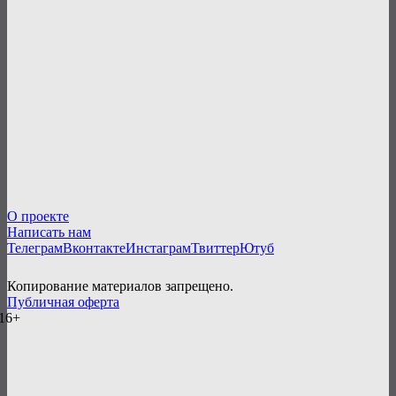
О проекте
Написать нам
Телеграм
Вконтакте
Инстаграм
Твиттер
Ютуб
Копирование материалов запрещено.
Публичная оферта
16+