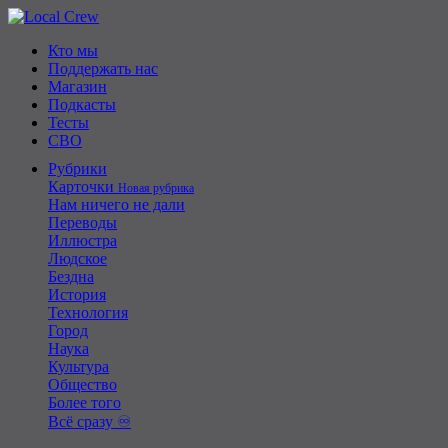
Кто мы
Поддержать нас
Магазин
Подкасты
Тесты
СВО
Рубрики
Карточки
Новая рубрика
Нам ничего не дали
Переводы
Иллюстра
Людское
Бездна
История
Технология
Город
Наука
Культура
Общество
Более того
Всё сразу ♾️