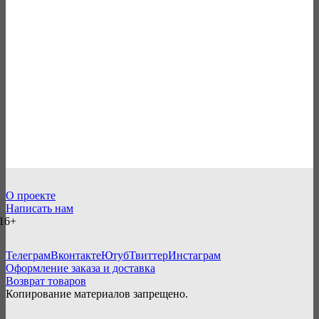
О проекте
Написать нам
16+
Телеграм
Вконтакте
Ютуб
Твиттер
Инстаграм
Оформление заказа и доставка
Возврат товаров
Копирование материалов запрещено.