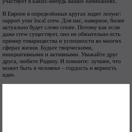
участвует в каких-нибудь ваших начинаниях.
В Европе в определённых кругах ходит лозунг:
support your local crew. Для нас, наверное, более
актуально будет слово create. Потому как если
даже crew существует, оно не обязательно есть
пример товарищества и успешности во многих
сферах жизни. Будьте творческими,
инициативными и активными. Уважайте друг
друга, любите Родину. И помните: лучшее, что
может быть в человеке – гордость и верность
идее.