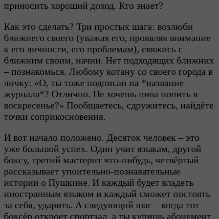
приносить хороший доход. Кто знает?
Как это сделать? Три простых шага: возлюби
ближнего своего (уважая его, проявляя внимание
к его личности, его проблемам), свяжись с
ближним своим, начни. Нет подходящих ближних
– познакомься. Любому котану со своего города в
личку: «О, ты тоже подписан на *название
журнала*? Отлично. Не хочешь пива попить в
воскресенье?» Пообщаетесь, сдружитесь, найдёте
точки соприкосновения.
И вот начало положено. Десяток человек – это
уже большой успех. Один учит языкам, другой
боксу, третий мастерит что-нибудь, четвёртый
рассказывает упоительно-познавательные
истории о Пушкине. И каждый будет владеть
иностранным языком и каждый сможет постоять
за себя, ударить. А следующий шаг – когда тот
боксёр откроет спортзал, а ты купишь абонемент