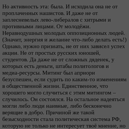
Но активность эта: была. И исходила она не от
проплаченных нашистов. И даже не от
заплесневелых лево-либералов с хитрыми и
противными лицами. От молодёжи.
Неравнодушных молодых оппозиционных людей.
(Значит, энергия и желание что-либо делать есть!)
Однако, нужно признать, не от них зависел успех
акции. Не от простых русских юношей,
студентов. Да даже не от сложных дяденек, у
которых есть деньги, штабы политологов и
медиа-ресурсы. Митинг был априори
безуспешен, если судить по каким-то изменениям
в общественной жизни. Единственное, что
хорошего могло случиться с этим митингом –
случилось. Он состоялся. На остальное надеяться
могли либо люди наивные, либо бесконечно
верящие в добро. Причиной же такой
безысходности стала политическая система РФ,
которую не только не интересует твоё мнение, но