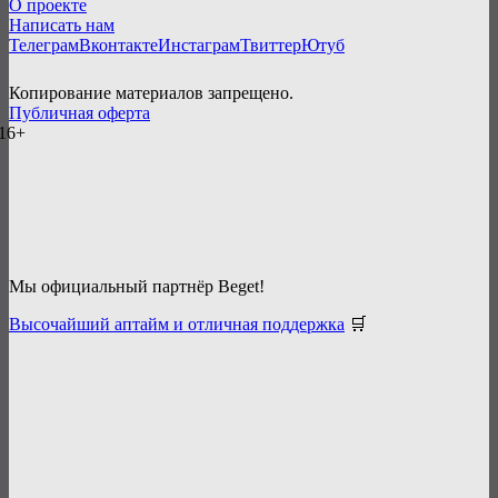
О проекте
Написать нам
Телеграм
Вконтакте
Инстаграм
Твиттер
Ютуб
Копирование материалов запрещено.
Публичная оферта
16+
Мы официальный партнёр Beget!
Высочайший аптайм и отличная поддержка
🛒