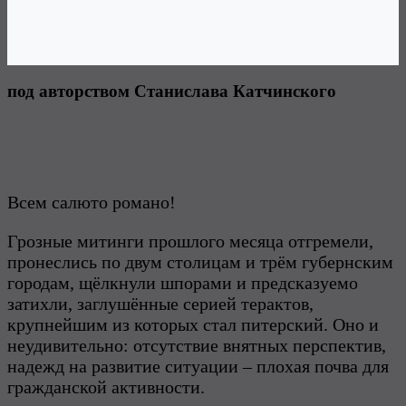
под авторством Станислава Катчинского
Всем салюто романо!
Грозные митинги прошлого месяца отгремели,
пронеслись по двум столицам и трём губернским
городам, щёлкнули шпорами и предсказуемо
затихли, заглушённые серией терактов,
крупнейшим из которых стал питерский. Оно и
неудивительно: отсутствие внятных перспектив,
надежд на развитие ситуации – плохая почва для
гражданской активности.